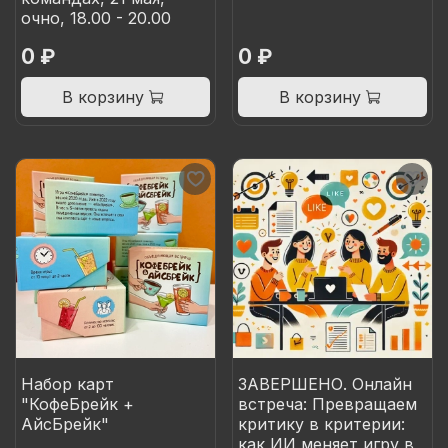
очно, 18.00 - 20.00
0 ₽
0 ₽
В корзину
В корзину
Набор карт
ЗАВЕРШЕНО. Онлайн
"КофеБрейк +
встреча: Превращаем
АйсБрейк"
критику в критерии:
как ИИ меняет игру в