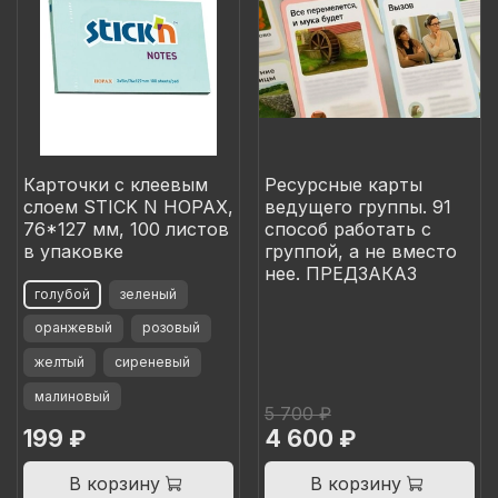
Карточки с клеевым
Ресурсные карты
слоем STICK N HOPAX,
ведущего группы. 91
76*127 мм, 100 листов
способ работать с
в упаковке
группой, а не вместо
нее. ПРЕДЗАКАЗ
голубой
зеленый
оранжевый
розовый
желтый
сиреневый
малиновый
5 700 ₽
199 ₽
4 600 ₽
В корзину
В корзину