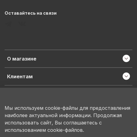
Оставайтесь на связи
О магазине
Клиентам
Информация
Мы используем cookie-файлы для предоставления
наиболее актуальной информации. Продолжая
ИП Пронина М.Н.
использовать сайт, Вы соглашаетесь с
ИНН 503150684207
использованием cookie-файлов.
ОГРНИП 314503130100078