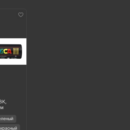
8K,
мм
еленый
красный