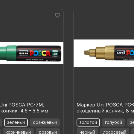
Uni POSCA PC-7М,
Маркер Uni POSCA PC-
кончик, 4,5 - 5,5 мм
скошенный кончик, 8 
зеленый
оранжевый
золотой
голубой
з
коричневый
розовый
черный
лососевый