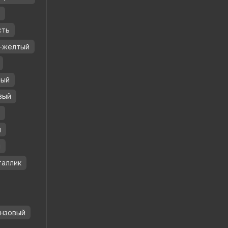
й
сть
-желтый
вый
вый
й
й
й
таллик
нзовый