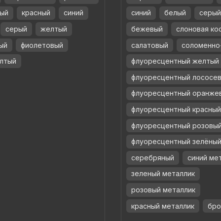
ый
красный
синий
синий
белый
серы
серый
желтый
бежевый
слоновая ко
ый
фиолетовый
салатовый
соломенно
лтый
флуоресцентный желтый
флуоресцентный лососе
флуоресцентный оранже
флуоресцентный красны
флуоресцентный розовы
флуоресцентный зелёны
серебряный
синий ме
зеленый металлик
розовый металлик
красный металлик
бро