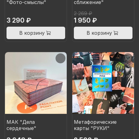
"Фото-смыслы"
сближение"
2 269 ₽
3 290 ₽
1 950 ₽
В корзину
В корзину
МАК "Дела
Метафорические
сердечные"
карты "РУКИ"