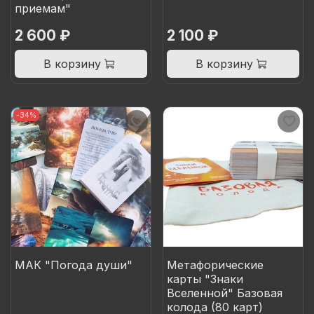
приемам"
2 600 ₽
2 100 ₽
В корзину
В корзину
-34%
МАК "Погода души"
Метафорические
карты "Знаки
Вселенной" Базовая
колода (80 карт)