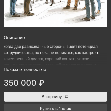
Описание
когда две равнозначные стороны видят потенциал
сотрудничества, но пока не понимают, как настроить
качественный диалог, хороший контакт, четкое
понимание ожиданий и где найти первые варианты
Показать полностью
совместных идей.
350 000 ₽
В корзину
Купить в 1 клик