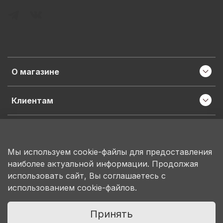
О магазине
Клиентам
Информация
Мы используем cookie-файлы для предоставления
наиболее актуальной информации. Продолжая
ИП Пронина М.Н.
использовать сайт, Вы соглашаетесь с
ИНН 503150684207
использованием cookie-файлов.
ОГРНИП 314503130100078
Принять