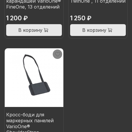
карандашей VarioOne®
TwinOne , 11 отделений
FineOne, 13 отделений
1 200 ₽
1 250 ₽
В корзину
В корзину
Кросс-боди для
маркерных панелей
VarioOne®