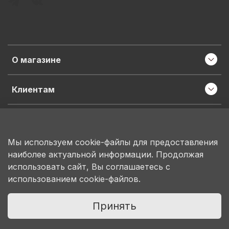
О магазине
Клиентам
Информация
Мы используем cookie-файлы для предоставления
наиболее актуальной информации. Продолжая
ИП Пронина М.Н.
использовать сайт, Вы соглашаетесь с
ИНН 503150684207
использованием cookie-файлов.
ОГРНИП 314503130100078
Принять