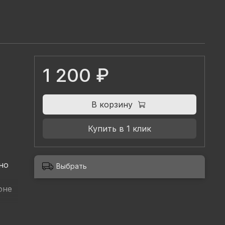
1 200 ₽
В корзину
Купить в 1 клик
но
Выбрать
оне
,
а и