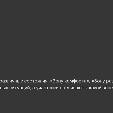
быть открытым для новых ощущений и опыта.
Одно поле подходит для группы 5-6 человек.
различные состояния: «Зону комфорта», «Зону раз
х ситуаций, а участники оценивают к какой зоне 