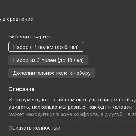
 в сравнение
Выберите вариант
Набор с 1 полем (до 6 чел)
Набор из 3 полей (до 18 чел)
Дополнительное поле к набору
Описание
Инструмент, который поможет участникам нагляд
увидеть, насколько мы разные, как один человек
может находиться в зоне комфорта, а другой - в з
опасности, при одном и том же сценарии и понять
Показать полностью
что значит выйти за пределы своей зоны комфорт