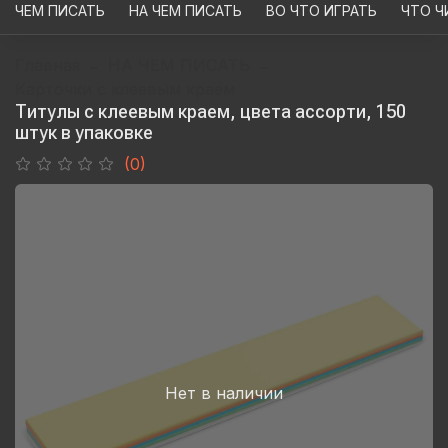
ЧЕМ ПИСАТЬ
НА ЧЕМ ПИСАТЬ
ВО ЧТО ИГРАТЬ
ЧТО Ч
Главная
НА ЧЕМ ПИСАТЬ
Карточки с клеевым краем
Титулы с клеевым краем, цвета ассорти, 150
штук в упаковке
(0)
Нет в наличии