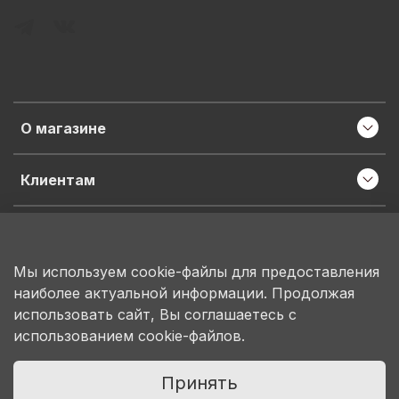
О магазине
Клиентам
Информация
Мы используем cookie-файлы для предоставления
наиболее актуальной информации. Продолжая
ИП Пронина М.Н.
использовать сайт, Вы соглашаетесь с
ИНН 503150684207
использованием cookie-файлов.
ОГРНИП 314503130100078
Принять