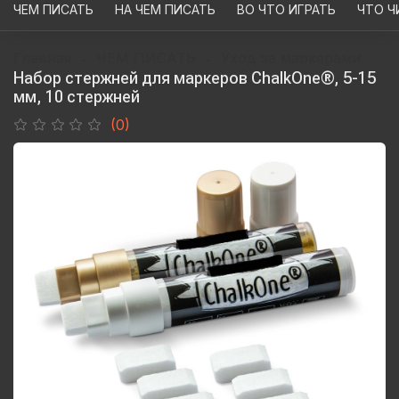
ЧЕМ ПИСАТЬ
НА ЧЕМ ПИСАТЬ
ВО ЧТО ИГРАТЬ
ЧТО Ч
Главная
ЧЕМ ПИСАТЬ
Уход за маркерами
Набор стержней для маркеров ChalkOne®, 5-15
мм, 10 стержней
(0)