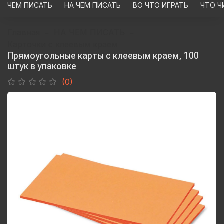
ЧЕМ ПИСАТЬ
НА ЧЕМ ПИСАТЬ
ВО ЧТО ИГРАТЬ
ЧТО Ч
Главная
НА ЧЕМ ПИСАТЬ
Карточки с клеевым краем
Прямоугольные карты c клеевым краем, 100
штук в упаковке
(0)