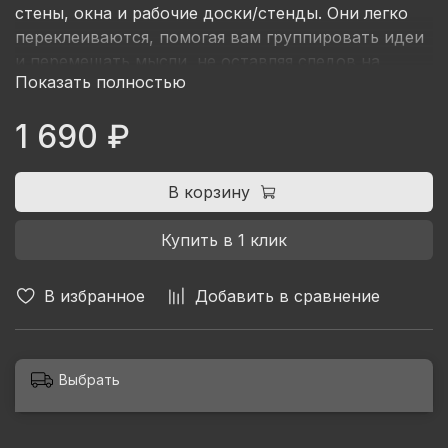
стены, окна и рабочие доски/стенды. Они легко
переклеиваются, помогая вам группировать идеи
и перемещать мысли, не оставляя следов на
Показать полностью
рабочих поверхностях.
1 690 ₽
В корзину
Купить в 1 клик
В избранное
Добавить в сравнение
Выбрать