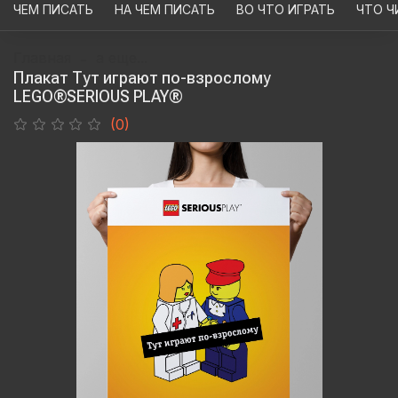
ЧЕМ ПИСАТЬ
НА ЧЕМ ПИСАТЬ
ВО ЧТО ИГРАТЬ
ЧТО Ч
Главная
а еще...
Плакат Тут играют по-взрослому
LEGO®SERIOUS PLAY®
(0)