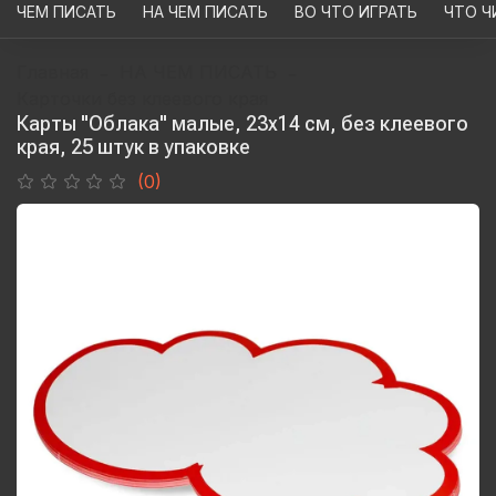
ЧЕМ ПИСАТЬ
НА ЧЕМ ПИСАТЬ
ВО ЧТО ИГРАТЬ
ЧТО Ч
Главная
НА ЧЕМ ПИСАТЬ
Карточки без клеевого края
Карты "Облака" малые, 23х14 см, без клеевого
края, 25 штук в упаковке
(0)