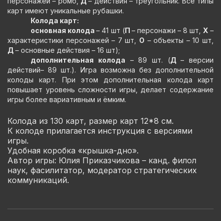
персонажей – ромб,
Д
– действия – треугольник. Все типы
карт имеют уникальные рубашки.
Колода карт:
основная колода
– 41 шт (
П
– персонажи – 8 шт,
Х
–
характеристики персонажей – 7 шт,
О
– объекты – 10 шт,
Д
– основные действия – 16 шт);
дополнительная колода
– 89 шт. (
Д
– версии
действий– 89 шт.). Игра возможна без дополнительной
колоды карт. При этом дополнительная колода карт
повышает уровень сложности игры, делает содержание
игры более вариативным и ёмким.
Колода из 130 карт, размер карт 12*8 см.
К колоде прилагается инструкция с версиями
игры.
Удобная коробка «крышка-дно».
Автор игры: Юлия Приказчикова – канд. филол
наук, фасилитатор, модератор стратегических
коммуникаций.