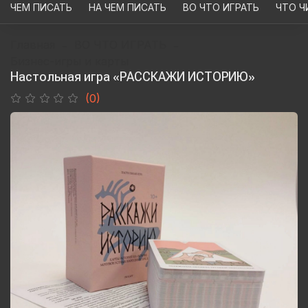
ЧЕМ ПИСАТЬ
НА ЧЕМ ПИСАТЬ
ВО ЧТО ИГРАТЬ
ЧТО Ч
Главная
ВО ЧТО ИГРАТЬ
Бизнес-игры и карты
Настольная игра «РАССКАЖИ ИСТОРИЮ»
(0)