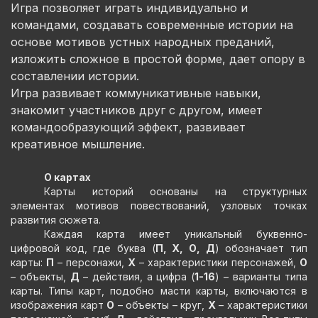
Игра позволяет играть индивидуально и
командами, создавать современные истории на
основе мотивов устных народных преданий,
изложить сложное в простой форме, дает опору в
составлении истории.
Игра развивает коммуникативные навыки,
знакомит участников друг с другом, имеет
командообразующий эффект, развивает
креативное мышление.
О картах
Карты историй основаны на структурных
элементах мотивов повествований, узловых точках
развития сюжета.
Каждая карта имеет уникальный буквенно-
цифровой код, где буква (
П, Х, О, Д
) обозначает тип
карты:
П
– персонажи,
Х
– характеристики персонажей,
О
– объекты,
Д
– действия, а цифра (
1-16
) – варианты типа
карты. Типы карт, подобно масти карты, включаются в
изображения карт
О
– объекты – круг,
Х
– характеристики