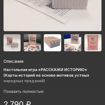
Описание
Настольная игра «РАССКАЖИ ИСТОРИЮ»
(Карты историй на основе мотивов устных
народных преданий)
Для фасилитаторов, бизнес-тренеров, коучей.
Показать полностью
Игра формирует навыки рассказывания историй о
себе, организации, городе, регионе, опираясь на
2 790 ₽
карты, в которых заложены традиционные