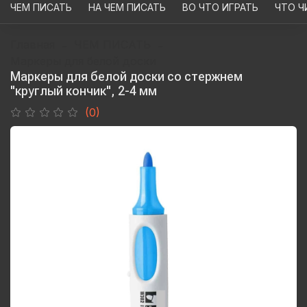
ЧЕМ ПИСАТЬ
НА ЧЕМ ПИСАТЬ
ВО ЧТО ИГРАТЬ
ЧТО Ч
Главная
ЧЕМ ПИСАТЬ
Маркеры для белой доски
Маркеры для белой доски со стержнем
"круглый кончик", 2-4 мм
(0)