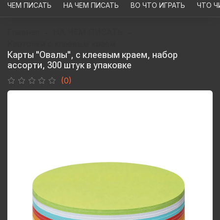
ЧЕМ ПИСАТЬ
НА ЧЕМ ПИСАТЬ
ВО ЧТО ИГРАТЬ
ЧТО Ч
Главная
НА ЧЕМ ПИСАТЬ
Карточки с клеевым краем
Карты "Овалы", c клеевым краем, набор
ассорти, 300 штук в упаковке
(0)